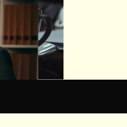
•
S
c
h
n
e
l
l
e
O
r
i
e
n
t
i
e
r
u
n
•
R
e
c
h
t
s
l
a
g
e
v
e
r
s
t
ä
n
d
l
•
S
c
h
a
d
e
n
s
e
r
s
a
t
z
u
n
d
•
S
c
h
r
i
f
t
v
e
r
k
e
h
r
m
i
t
V
•
E
r
f
a
h
r
u
n
g
u
n
d
S
p
e
z
i
a