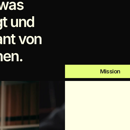
was 
t und 
nt von 
nen.
Mission
U
n
s
e
r
Z
i
e
l