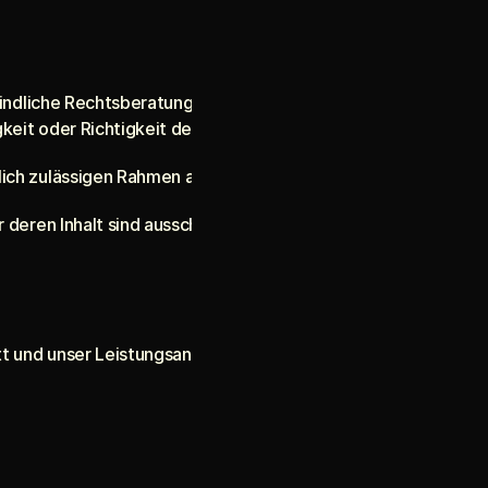
bindliche Rechtsberatung dar.
keit oder Richtigkeit der bereitgestellten Inhalte.
lich zulässigen Rahmen ausgeschlossen.
deren Inhalt sind ausschließlich die jeweiligen Anbieter vera
tt und unser Leistungsangebot aktuell im Aufbau befinden.