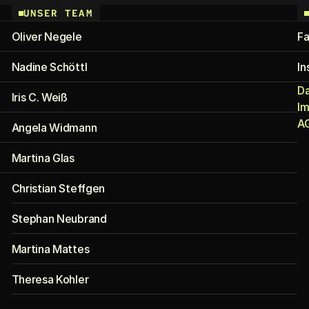
UNSER TEAM
Oliver Negele
F
Nadine Schöttl
In
D
Iris C. Weiß
I
A
Angela Widmann
Martina Glas
Christian Steffgen
Stephan Neubrand
Martina Mattes
Theresa Kohler