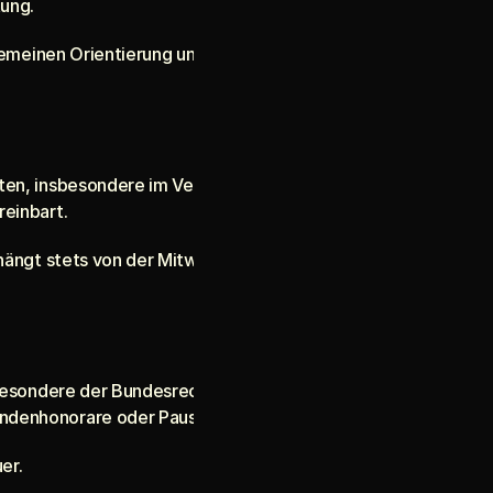
tung.
lgemeinen Orientierung und ersetzen keine individuelle Rechts
ten, insbesondere im Verkehrsrecht, Schadensersatzrecht, Ar
reinbart.
 hängt stets von der Mitwirkung des Mandanten, den vorliege
 insbesondere der Bundesrechtsanwaltsordnung (BRAO) und de
undenhonorare oder Pauschalhonorare getroffen werden.
er.