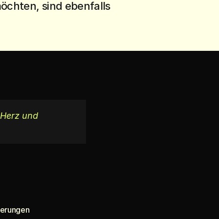
öchten, sind ebenfalls 
 Herz und 
herungen