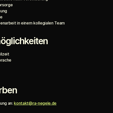
orsorge
dung
ze
enarbeit in einem kollegialen Team
öglichkeiten
ilzeit
prache
rben
ung an: 
kontakt@ra-negele.de